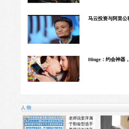
马云投资与阿里公
Hinge：约会神
人 物
老师说姜萍属
于勤奋型选手