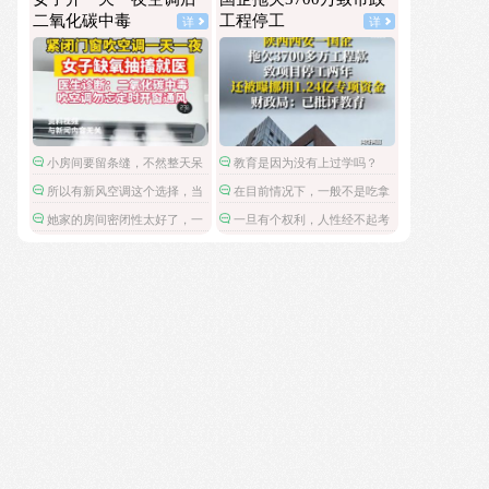
民政局没有通网吗？为什么这么多假结婚证？
本万利。
二氧化碳中毒
工程停工
详
详
小房间要留条缝，不然整天呆
教育是因为没有上过学吗？
着容易头昏脑胀，精神不振，缺
所以有新风空调这个选择，当
在目前情况下，一般不是吃拿
氧。
然也要贵一些。
卡要，而是这笔钱被财政挪用
她家的房间密闭性太好了，一
一旦有个权利，人性经不起考
了。
般房间就算不刻意通风，还有门
验了。
缝，出出入入的都会流通空气
的。