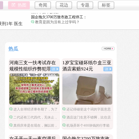
女子开一天一夜空调后二氧化碳中毒：
热图
奇闻
花边
专题
标签
小房间要留条缝，不然整天呆着容易头昏脑胀，
精神不振，缺氧。
国企拖欠3700万致市政工程停工：
教育是因为没有上过学吗？
强奸案
刑1年 医生
重庆游客
26岁女儿谈47岁妈妈突然产女：
这是没给孩子说，怕孩子不同意吧…
强奸案
儿子举报身价上亿父亲说家已破碎：
重庆游客
热瓜
民政局没有通网吗？为什么这么多假结婚证？
河南三支一扶考试存在规模性组织作弊犯罪：
河南三支一扶考试存在
1岁宝宝碰坏纸巾盒三亚
进入全球经济寒冬期了，为了经济不管是什么群
规模性组织作弊犯罪
酒店索赔924元
详
详
体都拼命搞钱了。
1岁宝宝碰坏纸巾盒三亚酒店索赔924元：
还记得碰瓷这个词的字面意思吗？
女子开一天一夜空调后二氧化碳中毒：
小房间要留条缝，不然整天呆着容易头昏脑胀，
精神不振，缺氧。
国企拖欠3700万致市政工程停工：
进入全球经济寒冬期了，为了
还记得碰瓷这个词的字面意思
教育是因为没有上过学吗？
经济不管是什么群体都拼命搞钱
吗？
二代还有三代四代，无休止，
酒店这门生意不错啊，比住店
26岁女儿谈47岁妈妈突然产女：
了。
世袭罔替不过如此。
还暴利。以后酒店尽可以摆一些
这是没给孩子说，怕孩子不同意吧…
真得庆幸是在现在，搁以前，
机场弄坏个400块钱的行李箱
很容易损坏的高价物件，然后高
抄家问斩都是轻的。
还要按折旧只赔偿100呢，这酒
儿子举报身价上亿父亲说家已破碎：
价索赔，不就可以赚大发了？
店旧物品还能2倍价赔偿，真是一
女子开一天一夜空调后
国企拖欠3700万致市政