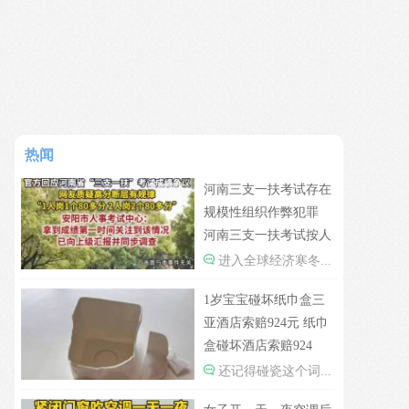
热闻
河南三支一扶考试存在
规模性组织作弊犯罪
河南三支一扶考试按人
头给分数
进入全球经济寒冬...
1岁宝宝碰坏纸巾盒三
亚酒店索赔924元 纸巾
盒碰坏酒店索赔924
还记得碰瓷这个词...