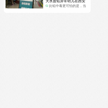
天水血铅异常幼儿在西安
一般大了。
确诊铅中毒
比铅中毒更可怕的是，当
地检测的数据有可能被造
假。