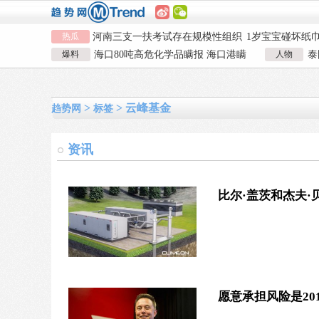
热瓜
河南三支一扶考试存在规模性组织
1岁宝宝碰坏纸
作弊犯罪
女子开一天一夜空调后二氧化碳中
924元
国企拖欠3700
爆料
海口80吨高危化学品瞒报 海口港瞒
人物
泰
毒
26岁女儿谈47岁妈妈突然产女
儿子举报身价上
报危险品
泰
河南三支一扶考试存在规模性组织
1岁宝宝碰坏纸
作弊犯罪
女子开一天一夜空调后二氧化碳中
924元
国企拖欠3700
>
> 云峰基金
毒
26岁女儿谈47岁妈妈突然产女
儿子举报身价上
趋势网
标签
资讯
比尔·盖茨和杰夫·
愿意承担风险是20