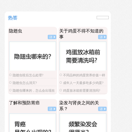
热答
隐翅虫
关于鸡蛋不得不知道的
事
详
详
隐翅虫咬后怎么处理?
不同品种的鸡蛋营养价值一样
吗?
隐翅虫怎么消灭?
成年人一天最多吃多少鸡蛋?
隐翅虫哪来的，怎么会出现在
鸡蛋放冰箱前需要清洗吗?
家里?
了解和预防胃癌
染发与肾炎之间的关
系？
详
详