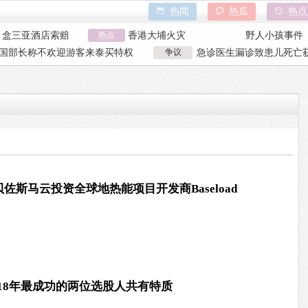
热闻
热瓜
热点
巾盒三亚酒店索赔
热点
香港大埔火灾
野人小孩事件
万致市政工程停工
天水血铅异常事件
山西大同订婚
国部长称不欢迎游客来泰买特权
争议
急诊医生漏诊致患儿死亡获
亿父亲说家已破碎
特朗普泽连斯基吵架
吉林大爷救助
国部长争议发言
漏诊获刑
巾盒三亚酒店索赔
香港大埔火灾
野人小孩事件
万致市政工程停工
天水血铅异常事件
山西大同订婚
亿父亲说家已破碎
特朗普泽连斯基吵架
吉林大爷救助
贝佐斯马云投资全球地热能项目开发商Baseload
18年最成功的两位选股人共有特质