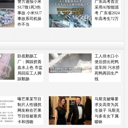
警方通报小米
广东高考首次
SU7致1死3伤
采用AI智能巡
事故 小米SU7
考 广东省2024
事故系司机操
年高考生72万
作不当
卧底鹅肠工
工人排水口小
厂：脚踩挤粪
便后捞出死鸭
血水上色 市监
送车间 污水捞
局回应工人脚
死鸭再回生产
踩鹅肠
线
曝芒果某节目
马斯克被曝要
制片人性骚扰
求女高管为其
网友称在芒果
生孩子 马斯克
节目组被塞房
与多名女下属
卡和强吻
暧昧