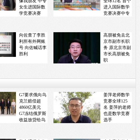
像我朋友 中专
全球12名 首个
女生进国际数
进入国际数学
学竞赛决赛
竞赛决赛中专
生
向佐查了李胜
高朋被免去北
利所有外网账
京市副市长职
号 向佐喊话李
务 原北京市副
胜利
市长高朋被免
职
G7要求俄向乌
姜萍老师数学
克兰赔偿超
竞赛全球125
4860亿美元
名 姜萍的老师
G7冻结俄罗斯
也是数学竞赛
收益放贷给乌
选手