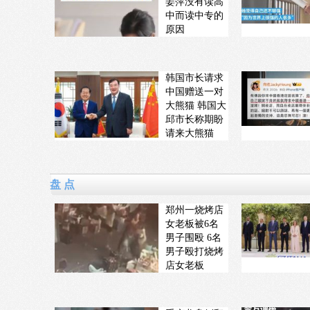
姜萍没有读高
中而读中专的
原因
韩国市长请求
中国赠送一对
大熊猫 韩国大
邱市长称期盼
请来大熊猫
盘 点
郑州一烧烤店
女老板被6名
男子围殴 6名
男子殴打烧烤
店女老板