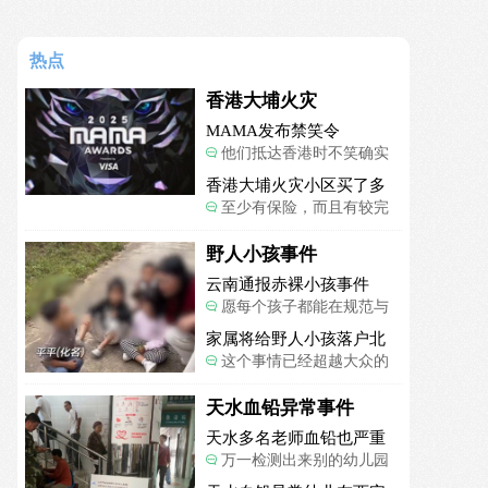
热点
香港大埔火灾
MAMA发布禁笑令
他们抵达香港时不笑确实
是最好的选择，当时楼还烧
香港大埔火灾小区买了多
着呢谁笑不被骂才怪了，也
项保险
至少有保险，而且有较完
算是一种保护吧。
善的业主委员会制度。
野人小孩事件
云南通报赤裸小孩事件
愿每个孩子都能在规范与
关爱中向阳生长。
家属将给野人小孩落户北
京
这个事情已经超越大众的
认知了，小孩的形体和状态
已经畸形了，得尽快送医。
天水血铅异常事件
天水多名老师血铅也严重
超标
万一检测出来别的幼儿园
孩子也超标，那事情就不是