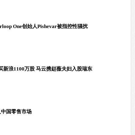
loop One创始人Pishevar被指控性骚扰
新浪1100万股 马云携赵薇夫妇入股瑞东
 打入中国零售市场