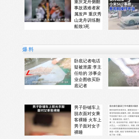
重庆龙舟侧翻
事故遇难者家
属发声 重庆秀
山龙舟训练翻
船致3死
爆 料
卧底记者电话
疑被泄露:李主
任给的 涉事企
业企图收买卧
底记者
男子卧铺车上
脱衣面对女乘
客裸睡 火车上
男子面对女子
裸睡