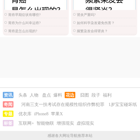
胃癌早期症状有哪些?
肾炎严重吗?
胃癌为什么叫幸运癌?
如何科学染发避免伤害？
胃癌是怎么出现的?
频繁染发会得肾炎？
资讯
头条
人物
盘点
爆料
花边
囧图
段子
福利
奇闻
河南三支一扶考试存在规模性组织作弊犯罪
1岁宝宝碰坏纸
巾盒三亚酒店索赔924元
专题
优衣库
iPhone8
苹果X
标签
互联网+
智能物联
增强现实
虚拟现实
感谢各大网址导航推荐本站