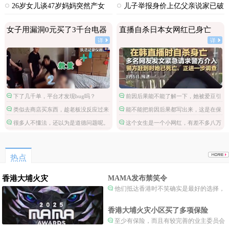
中毒
26岁女儿谈47岁妈妈突然产女
儿子举报身价上亿父亲说家已破
碎
女子用漏洞0元买了3千台电器
直播自杀日本女网红已身亡
详
详
下了几千单，平台才发现bug吗？
前因后果能不能了解一下，她被爱豆引
导网暴攻击
类似去商店买东西，趁老板没反应过来
能不能把前因后果都写出来，这是在保
拿了就跑。
护施害人吗。
很多人不懂法，还以为是道德问题呢。
这个女生是一个小网红，有差不多八万
粉丝，但是这不是关注点啊。
热点
香港大埔火灾
MAMA发布禁笑令
他们抵达香港时不笑确实是最好的选择，
当时楼还烧着呢谁笑不被骂才怪了，也算是
一种保护吧。
香港大埔火灾小区买了多项保险
至少有保险，而且有较完善的业主委员会