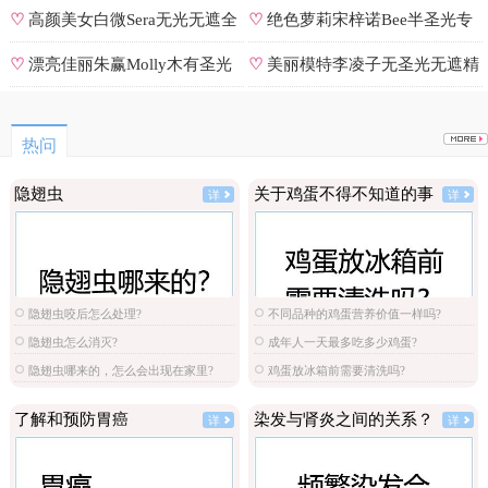
号
♡
高颜美女白微Sera无光无遮全
♡
绝色萝莉宋梓诺Bee半圣光专
集
辑
♡
漂亮佳丽朱赢Molly木有圣光
♡
美丽模特李凌子无圣光无遮精
原图
选
热问
隐翅虫
关于鸡蛋不得不知道的事
详
详
隐翅虫咬后怎么处理?
不同品种的鸡蛋营养价值一样吗?
隐翅虫怎么消灭?
成年人一天最多吃多少鸡蛋?
隐翅虫哪来的，怎么会出现在家里?
鸡蛋放冰箱前需要清洗吗?
了解和预防胃癌
染发与肾炎之间的关系？
详
详