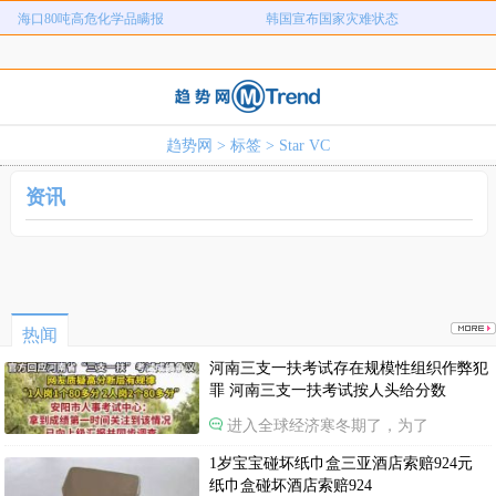
海口80吨高危化学品瞒报
韩国宣布国家灾难状态
河南三支一扶考试存在规模性组织作
1岁宝宝碰坏纸巾盒三亚酒店索赔924
女子开一天一夜空调后二氧化碳中毒
国企拖欠3700万致市政工程停工
弊犯罪
元
26岁女儿谈47岁妈妈突然产女
儿子举报身价上亿父亲说家已破碎
趋势网
>
标签
> Star VC
女子用漏洞0元买了3千台电器
直播自杀日本女网红已身亡
海口80吨高危化学品瞒报
韩国宣布国家灾难状态
资讯
热闻
河南三支一扶考试存在规模性组织作弊犯
罪 河南三支一扶考试按人头给分数
进入全球经济寒冬期了，为了
1岁宝宝碰坏纸巾盒三亚酒店索赔924元
纸巾盒碰坏酒店索赔924