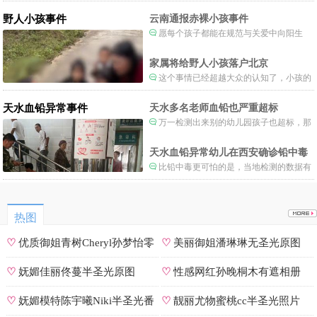
制度。
野人小孩事件
云南通报赤裸小孩事件
愿每个孩子都能在规范与关爱中向阳生
长。
家属将给野人小孩落户北京
这个事情已经超越大众的认知了，小孩的
形体和状态已经畸形了，得尽快送医。
天水血铅异常事件
天水多名老师血铅也严重超标
万一检测出来别的幼儿园孩子也超标，那
事情就不是一般大了。
天水血铅异常幼儿在西安确诊铅中毒
比铅中毒更可怕的是，当地检测的数据有
可能被造假。
热图
♡
优质御姐青树Cheryl孙梦怡零
♡
美丽御姐潘琳琳无圣光原图
遮罩私拍
♡
妩媚佳丽佟蔓半圣光原图
♡
性感网红孙晚桐木有遮相册
♡
妩媚模特陈宇曦Niki半圣光番
♡
靓丽尤物蜜桃cc半圣光照片