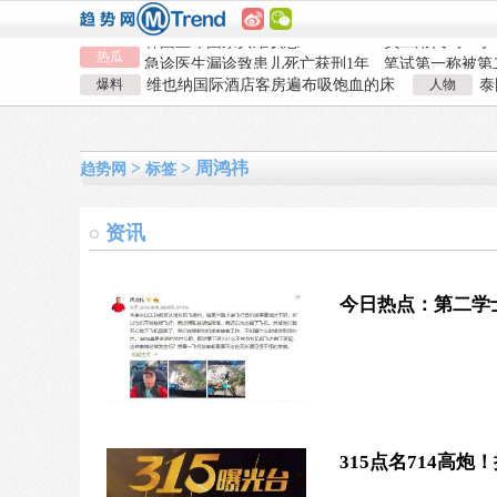
韩国宣布国家灾难状态
员工用代码17小
热瓜
急诊医生漏诊致患儿死亡获刑1年
数据
笔试第一称被第
泰航拒绝20多名中国乘客登机
两名女店员被炸
爆料
维也纳国际酒店客房遍布吸饱血的床
人物
泰
韩国宣布国家灾难状态
员工用代码17小
虱 酒店客房有虫员工反怪顾客不查
泰
急诊医生漏诊致患儿死亡获刑1年
数据
笔试第一称被第
泰航拒绝20多名中国乘客登机
两名女店员被炸
>
> 周鸿祎
趋势网
标签
资讯
今日热点：第二学
315点名714高