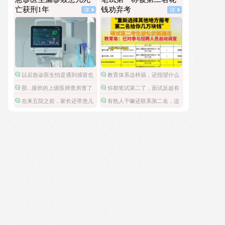
老板没有人性，咱们员工得保护自己的生命安全
亡获刑1年
钱劝弃考
啊。
详
详
以后急诊医生怕是遇到感冒也
教育体系这样搞，还指望什么
要把所有检查都做了。
教书育人。
那...接班的上级医师查房查了
你都笔试第二了，面试反超有
什么呢？
什么不可能的，非要多此一举。
在来五院之前，家长还带患儿
有熟人干嘛还联系第二名，这
去了市立医院，然后回家。这条
个风险太大了。
线索和诊治方案也应加进去，整
个诊疗病程才完整。