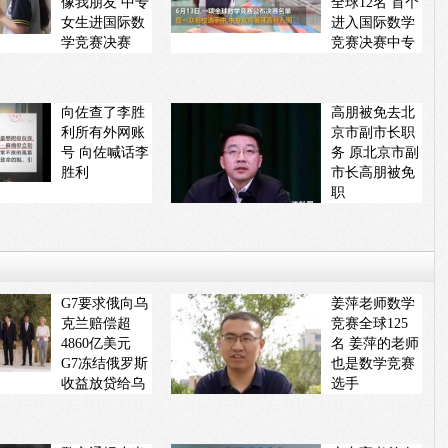
像我朋友 中专
全球12名 首个
女生进国际数
进入国际数学
学竞赛决赛
竞赛决赛中专
生
向佐查了李胜
高朋被免去北
利所有外网账
京市副市长职
号 向佐喊话李
务 原北京市副
胜利
市长高朋被免
职
G7要求俄向乌
姜萍老师数学
克兰赔偿超
竞赛全球125
4860亿美元
名 姜萍的老师
G7冻结俄罗斯
也是数学竞赛
收益放贷给乌
选手