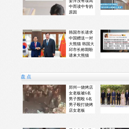
姜萍没有读高
中而读中专的
原因
韩国市长请求
中国赠送一对
大熊猫 韩国大
邱市长称期盼
请来大熊猫
盘 点
郑州一烧烤店
女老板被6名
男子围殴 6名
男子殴打烧烤
店女老板