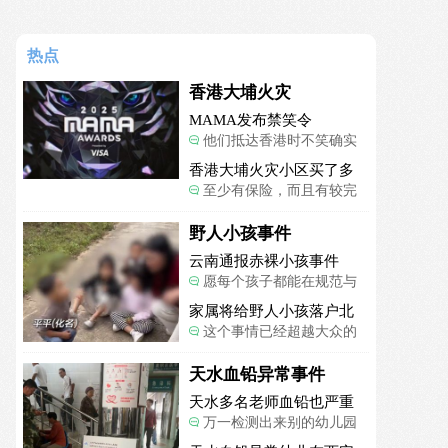
热点
香港大埔火灾
MAMA发布禁笑令
他们抵达香港时不笑确实
是最好的选择，当时楼还烧
香港大埔火灾小区买了多
着呢谁笑不被骂才怪了，也
项保险
至少有保险，而且有较完
算是一种保护吧。
善的业主委员会制度。
野人小孩事件
云南通报赤裸小孩事件
愿每个孩子都能在规范与
关爱中向阳生长。
家属将给野人小孩落户北
京
这个事情已经超越大众的
认知了，小孩的形体和状态
已经畸形了，得尽快送医。
天水血铅异常事件
天水多名老师血铅也严重
超标
万一检测出来别的幼儿园
孩子也超标，那事情就不是