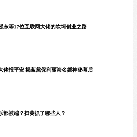
强东等17位互联网大佬的坎坷创业之路
大佬报平安 揭蓝黛保利丽海名媛神秘幕后
乐部被端？扫黄抓了哪些人？