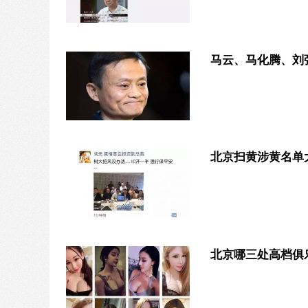
马云、马化腾、刘
北京扫黄涉黄名单
北京哪三处高档俱