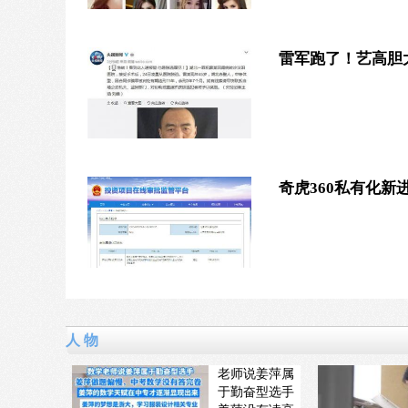
雷军跑了！艺高胆
奇虎360私有化
人 物
老师说姜萍属
于勤奋型选手