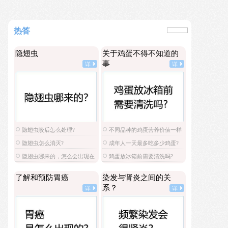
热答
隐翅虫
关于鸡蛋不得不知道的
事
详
详
隐翅虫咬后怎么处理?
不同品种的鸡蛋营养价值一样
吗?
隐翅虫怎么消灭?
成年人一天最多吃多少鸡蛋?
隐翅虫哪来的，怎么会出现在
鸡蛋放冰箱前需要清洗吗?
家里?
了解和预防胃癌
染发与肾炎之间的关
系？
详
详