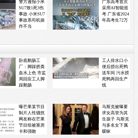
警方通报小米
广东高考首次
SU7致1死3伤
采用AI智能巡
事故 小米SU7
考 广东省2024
事故系司机操
年高考生72万
作不当
卧底鹅肠工
工人排水口小
厂：脚踩挤粪
便后捞出死鸭
血水上色 市监
送车间 污水捞
局回应工人脚
死鸭再回生产
踩鹅肠
线
曝芒果某节目
马斯克被曝要
制片人性骚扰
求女高管为其
网友称在芒果
生孩子 马斯克
节目组被塞房
与多名女下属
卡和强吻
暧昧