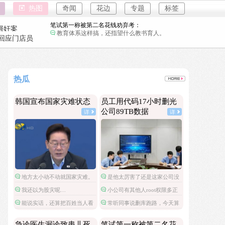
急诊医生漏诊致患儿死亡获刑1年：
热图
奇闻
花边
专题
标签
以后急诊医生怕是遇到感冒也要把所有检查都做
了。
笔试第一称被第二名花钱劝弃考：
强奸案
教育体系这样搞，还指望什么教书育人。
重庆游客
回应门店员
泰航拒绝20多名中国乘客登机：
强奸案
有一说一，他们是不是脑子没发育？谁不知道拉
眼角针对的是亚洲人，他们哪国的啊？
重庆游客
两名女店员被炸身亡震动日本：
热瓜
老板没有人性，咱们员工得保护自己的生命安全
啊。
韩国宣布国家灾难状态：
韩国宣布国家灾难状态
员工用代码17小时删光
地方太小动不动就国家灾难。
公司89TB数据
详
详
员工用代码17小时删光公司89TB数据：
是他太厉害了还是这家公司没有安全管理。
急诊医生漏诊致患儿死亡获刑1年：
以后急诊医生怕是遇到感冒也要把所有检查都做
了。
笔试第一称被第二名花钱劝弃考：
地方太小动不动就国家灾难。
是他太厉害了还是这家公司没
教育体系这样搞，还指望什么教书育人。
有安全管理。
我还以为股灾呢…
小公司有其他人root权限多正
泰航拒绝20多名中国乘客登机：
常，我有时候直接告诉开发自己
有一说一，他们是不是脑子没发育？谁不知道拉
能说实话，还算把百姓当人看
常听同事说删库跑路，今天算
眼角针对的是亚洲人，他们哪国的啊？
远程上去发布。
的。
是见到个真正这么干的了。
两名女店员被炸身亡震动日本：
急诊医生漏诊致患儿死
笔试第一称被第二名花