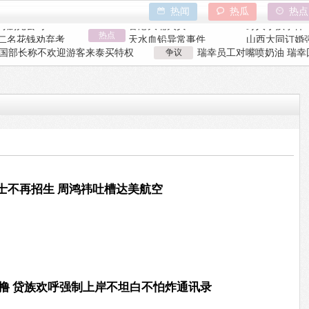
热闻
热瓜
热点
时删光公司89TB
香港大埔火灾
野人小孩事件
二名花钱劝弃考
热点
天水血铅异常事件
山西大同订婚
身亡震动日本
特朗普泽连斯基吵架
吉林大爷救助
国部长称不欢迎游客来泰买特权
争议
瑞幸员工对嘴喷奶油 瑞幸
时删光公司89TB
香港大埔火灾
野人小孩事件
国部长争议发言
工被曝用奶油枪喂食
二名花钱劝弃考
天水血铅异常事件
山西大同订婚
身亡震动日本
特朗普泽连斯基吵架
吉林大爷救助
士不再招生 周鸿祎吐槽达美航空
炮！撸 贷族欢呼强制上岸不坦白不怕炸通讯录