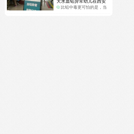
天水血铅异常幼儿在西安
一般大了。
确诊铅中毒
比铅中毒更可怕的是，当
地检测的数据有可能被造
假。