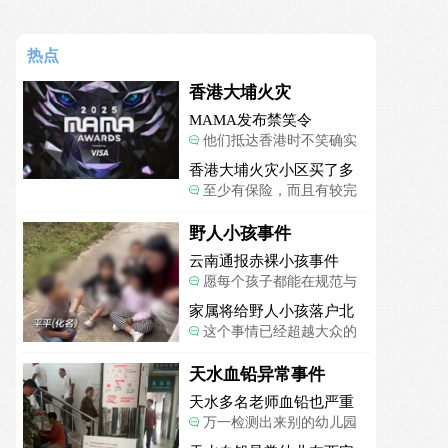
热点
香港大埔火灾
MAMA发布禁笑令
他们抵达香港时不笑确实
是最好的选择，当时楼还烧
香港大埔火灾小区买了多
着呢谁笑不被骂才怪了，也
项保险
至少有保险，而且有较完
算是一种保护吧。
善的业主委员会制度。
野人小孩事件
云南通报赤裸小孩事件
愿每个孩子都能在规范与
关爱中向阳生长。
家属将给野人小孩落户北
京
这个事情已经超越大众的
认知了，小孩的形体和状态
已经畸形了，得尽快送医。
天水血铅异常事件
天水多名老师血铅也严重
超标
万一检测出来别的幼儿园
孩子也超标，那事情就不是