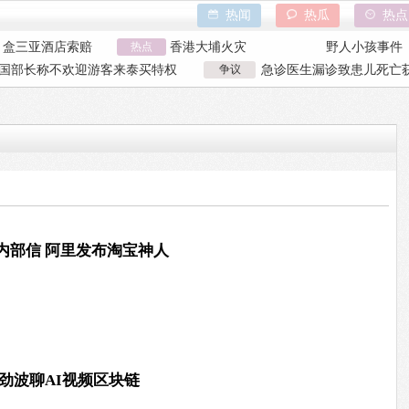
热闻
热瓜
热点
巾盒三亚酒店索赔
热点
香港大埔火灾
野人小孩事件
万致市政工程停工
天水血铅异常事件
山西大同订婚
国部长称不欢迎游客来泰买特权
争议
急诊医生漏诊致患儿死亡获
亿父亲说家已破碎
特朗普泽连斯基吵架
吉林大爷救助
国部长争议发言
漏诊获刑
巾盒三亚酒店索赔
香港大埔火灾
野人小孩事件
万致市政工程停工
天水血铅异常事件
山西大同订婚
亿父亲说家已破碎
特朗普泽连斯基吵架
吉林大爷救助
内部信 阿里发布淘宝神人
劲波聊AI视频区块链