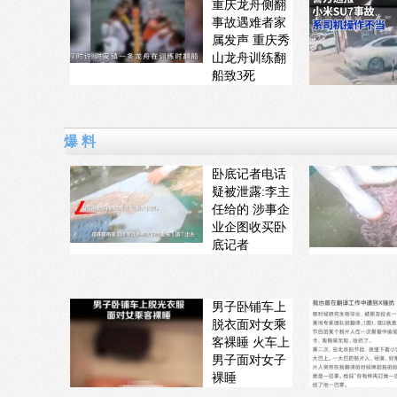
重庆龙舟侧翻
事故遇难者家
属发声 重庆秀
山龙舟训练翻
船致3死
爆 料
卧底记者电话
疑被泄露:李主
任给的 涉事企
业企图收买卧
底记者
男子卧铺车上
脱衣面对女乘
客裸睡 火车上
男子面对女子
裸睡