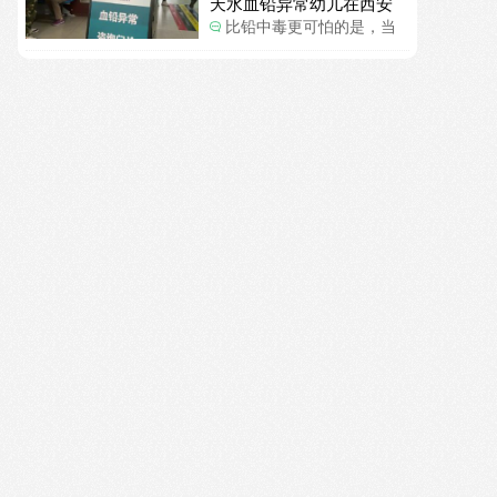
天水血铅异常幼儿在西安
一般大了。
确诊铅中毒
比铅中毒更可怕的是，当
地检测的数据有可能被造
假。