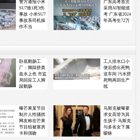
警方通报小米
广东高考首次
SU7致1死3伤
采用AI智能巡
事故 小米SU7
考 广东省2024
事故系司机操
年高考生72万
作不当
卧底鹅肠工
工人排水口小
厂：脚踩挤粪
便后捞出死鸭
血水上色 市监
送车间 污水捞
局回应工人脚
死鸭再回生产
踩鹅肠
线
曝芒果某节目
马斯克被曝要
制片人性骚扰
求女高管为其
网友称在芒果
生孩子 马斯克
节目组被塞房
与多名女下属
卡和强吻
暧昧