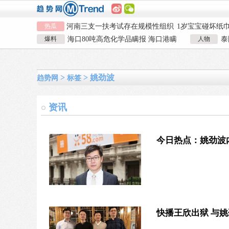
热瓜
河南三支一扶考试存在规模性组织
1岁宝宝碰坏纸
作弊犯罪
女子开一天一夜空调后二氧化碳中
924元
国企拖欠3700
爆料
海口80吨高危化学品瞒报 海口港瞒
人物
泰
毒
26岁女儿谈47岁妈妈突然产女
儿子举报身价上
报危险品
泰
河南三支一扶考试存在规模性组织
1岁宝宝碰坏纸
作弊犯罪
女子开一天一夜空调后二氧化碳中
924元
国企拖欠3700
>
> 姚劲波
毒
26岁女儿谈47岁妈妈突然产女
儿子举报身价上
趋势网
标签
资讯
今日热点：姚劲波
快播王欣出狱 与姚