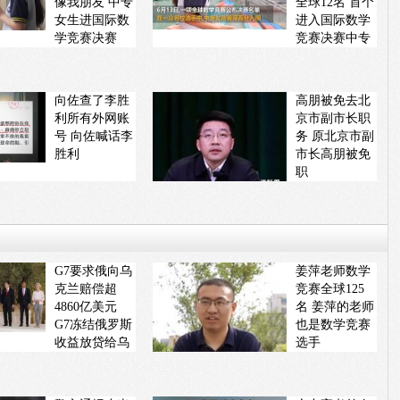
像我朋友 中专
全球12名 首个
女生进国际数
进入国际数学
学竞赛决赛
竞赛决赛中专
生
向佐查了李胜
高朋被免去北
利所有外网账
京市副市长职
号 向佐喊话李
务 原北京市副
胜利
市长高朋被免
职
G7要求俄向乌
姜萍老师数学
克兰赔偿超
竞赛全球125
4860亿美元
名 姜萍的老师
G7冻结俄罗斯
也是数学竞赛
收益放贷给乌
选手