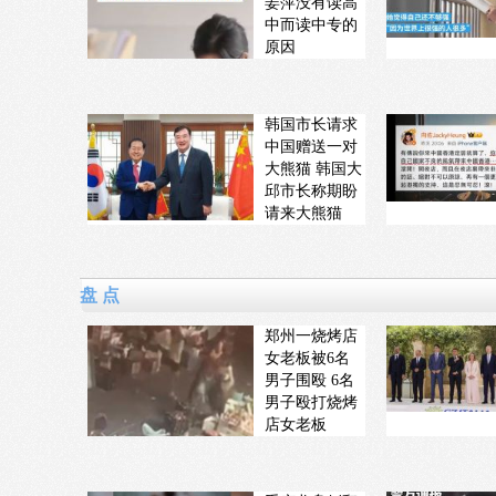
姜萍没有读高
中而读中专的
原因
韩国市长请求
中国赠送一对
大熊猫 韩国大
邱市长称期盼
请来大熊猫
盘 点
郑州一烧烤店
女老板被6名
男子围殴 6名
男子殴打烧烤
店女老板