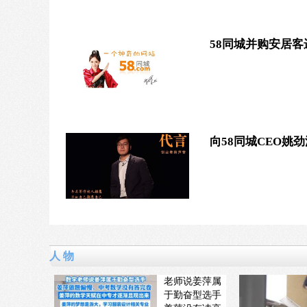
58同城并购安居客
向58同城CEO姚
人 物
老师说姜萍属
于勤奋型选手