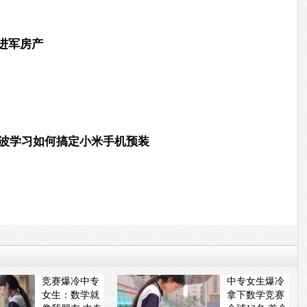
进军房产
劲波学习如何搞定小米手机预装
竞赛爆冷中专
中专女生爆冷
女生：数学就
拿下数学竞赛