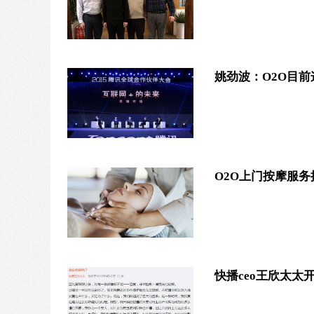
姚劲波：O2O目
O2O上门按摩服
快播ceo王欣太太