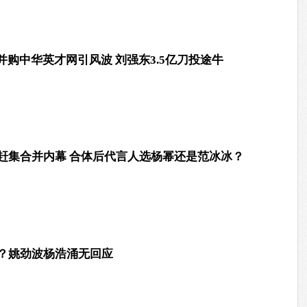
购中华英才网引风波 刘强东3.5亿刀投途牛
8赶集合并内幕 合体后代言人选杨幂还是范冰冰？
并？姚劲波杨浩涌无回应