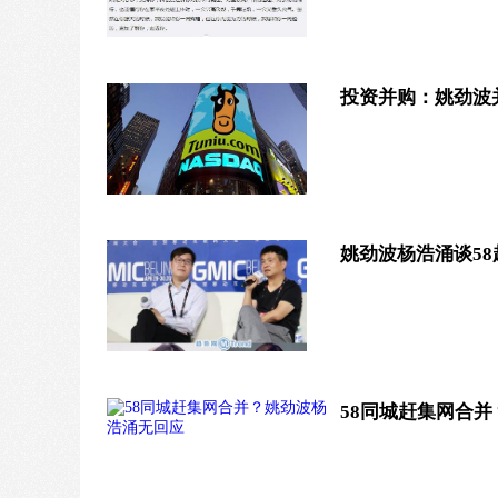
投资并购：姚劲波并
姚劲波杨浩涌谈5
58同城赶集网合