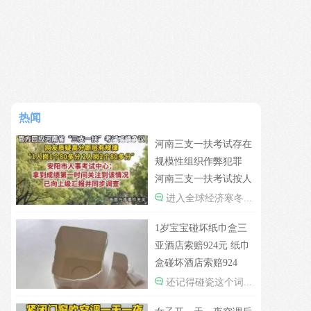
热闻
河南三支一扶考试存在
规模性组织作弊犯罪
河南三支一扶考试按人
头给分数
进入全球经济寒冬...
1岁宝宝碰坏纸巾盒三
亚酒店索赔924元 纸巾
盒碰坏酒店索赔924
还记得碰瓷这个词...