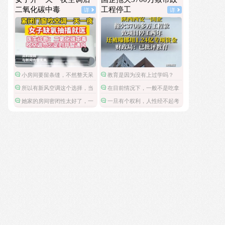
民政局没有通网吗？为什么这么多假结婚证？
本万利。
二氧化碳中毒
工程停工
详
详
小房间要留条缝，不然整天呆
教育是因为没有上过学吗？
着容易头昏脑胀，精神不振，缺
所以有新风空调这个选择，当
在目前情况下，一般不是吃拿
氧。
然也要贵一些。
卡要，而是这笔钱被财政挪用
她家的房间密闭性太好了，一
一旦有个权利，人性经不起考
了。
般房间就算不刻意通风，还有门
验了。
缝，出出入入的都会流通空气
的。