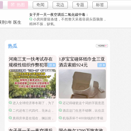
女子开一天一夜空调后二氧化碳中毒：
热图
奇闻
花边
专题
标签
小房间要留条缝，不然整天呆着容易头昏脑胀，
精神不振，缺氧。
国企拖欠3700万致市政工程停工：
教育是因为没有上过学吗？
强奸案
刑1年 医生
重庆游客
26岁女儿谈47岁妈妈突然产女：
这是没给孩子说，怕孩子不同意吧…
强奸案
儿子举报身价上亿父亲说家已破碎：
重庆游客
热瓜
民政局没有通网吗？为什么这么多假结婚证？
河南三支一扶考试存在规模性组织作弊犯罪：
河南三支一扶考试存在
1岁宝宝碰坏纸巾盒三亚
进入全球经济寒冬期了，为了经济不管是什么群
规模性组织作弊犯罪
酒店索赔924元
详
详
体都拼命搞钱了。
1岁宝宝碰坏纸巾盒三亚酒店索赔924元：
还记得碰瓷这个词的字面意思吗？
女子开一天一夜空调后二氧化碳中毒：
小房间要留条缝，不然整天呆着容易头昏脑胀，
精神不振，缺氧。
国企拖欠3700万致市政工程停工：
进入全球经济寒冬期了，为了
还记得碰瓷这个词的字面意思
教育是因为没有上过学吗？
经济不管是什么群体都拼命搞钱
吗？
二代还有三代四代，无休止，
酒店这门生意不错啊，比住店
26岁女儿谈47岁妈妈突然产女：
了。
世袭罔替不过如此。
还暴利。以后酒店尽可以摆一些
这是没给孩子说，怕孩子不同意吧…
真得庆幸是在现在，搁以前，
机场弄坏个400块钱的行李箱
很容易损坏的高价物件，然后高
抄家问斩都是轻的。
还要按折旧只赔偿100呢，这酒
儿子举报身价上亿父亲说家已破碎：
价索赔，不就可以赚大发了？
店旧物品还能2倍价赔偿，真是一
女子开一天一夜空调后
国企拖欠3700万致市政