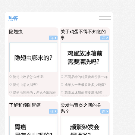
热答
隐翅虫
关于鸡蛋不得不知道的
事
详
详
隐翅虫咬后怎么处理?
不同品种的鸡蛋营养价值一样
吗?
隐翅虫怎么消灭?
成年人一天最多吃多少鸡蛋?
隐翅虫哪来的，怎么会出现在
鸡蛋放冰箱前需要清洗吗?
家里?
了解和预防胃癌
染发与肾炎之间的关
系？
详
详