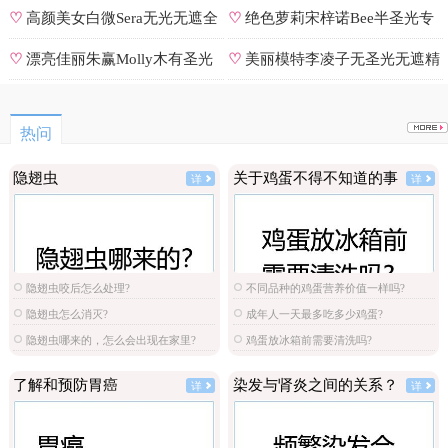
号
♡
高颜美女白微Sera无光无遮全
♡
绝色萝莉宋梓诺Bee半圣光专
集
辑
♡
漂亮佳丽朱赢Molly木有圣光
♡
美丽模特李凌子无圣光无遮精
原图
选
热问
隐翅虫
关于鸡蛋不得不知道的事
详
详
隐翅虫咬后怎么处理?
不同品种的鸡蛋营养价值一样吗?
隐翅虫怎么消灭?
成年人一天最多吃多少鸡蛋?
隐翅虫哪来的，怎么会出现在家里?
鸡蛋放冰箱前需要清洗吗?
了解和预防胃癌
染发与肾炎之间的关系？
详
详