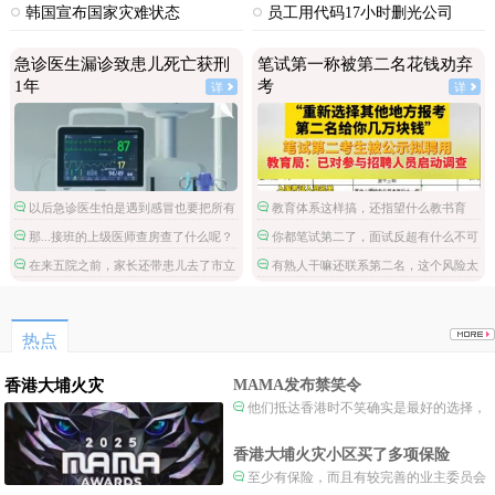
韩国宣布国家灾难状态
员工用代码17小时删光公司
89TB数据
急诊医生漏诊致患儿死亡获刑
笔试第一称被第二名花钱劝弃
1年
考
详
详
以后急诊医生怕是遇到感冒也要把所有
教育体系这样搞，还指望什么教书育
检查都做了。
人。
那...接班的上级医师查房查了什么呢？
你都笔试第二了，面试反超有什么不可
能的，非要多此一举。
在来五院之前，家长还带患儿去了市立
有熟人干嘛还联系第二名，这个风险太
医院，然后回家。这条线索和诊治方案也
大了。
应加进去，整个诊疗病程才完整。
热点
香港大埔火灾
MAMA发布禁笑令
他们抵达香港时不笑确实是最好的选择，
当时楼还烧着呢谁笑不被骂才怪了，也算是
一种保护吧。
香港大埔火灾小区买了多项保险
至少有保险，而且有较完善的业主委员会