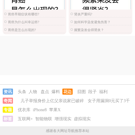
胃癌早期症状有哪些?
肾炎严重吗?
胃癌为什么叫幸运癌?
如何科学染发避免伤害？
胃癌是怎么出现的?
频繁染发会得肾炎？
资讯
头条
人物
盘点
爆料
花边
囧图
段子
福利
奇闻
儿子举报身价上亿父亲说家已破碎
女子用漏洞0元买了3千
台电器
专题
优衣库
iPhone8
苹果X
标签
互联网+
智能物联
增强现实
虚拟现实
感谢各大网址导航推荐本站