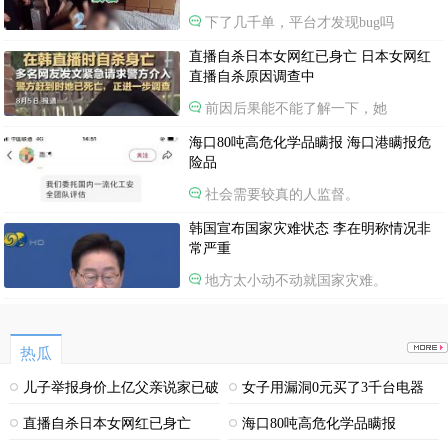
下了几千单，平台才发现bug吗
直播自杀日本女网红已身亡 日本女网红
直播自杀原因调查中
前因后果能不能了解一下，她
海口80吨高危化学品瞒报 海口港瞒报危
险品
社会需要较真的人监督。
韩国宣布国家灾难状态 李在明称情况非
常严重
地方太小动不动就国家灾难。
热瓜
儿子举报身价上亿父亲说家已破
女子用漏洞0元买了3千台电器
碎
直播自杀日本女网红已身亡
海口80吨高危化学品瞒报