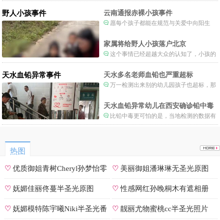
制度。
野人小孩事件
云南通报赤裸小孩事件
愿每个孩子都能在规范与关爱中向阳生
长。
家属将给野人小孩落户北京
这个事情已经超越大众的认知了，小孩的
形体和状态已经畸形了，得尽快送医。
天水血铅异常事件
天水多名老师血铅也严重超标
万一检测出来别的幼儿园孩子也超标，那
事情就不是一般大了。
天水血铅异常幼儿在西安确诊铅中毒
比铅中毒更可怕的是，当地检测的数据有
可能被造假。
热图
♡
优质御姐青树Cheryl孙梦怡零
♡
美丽御姐潘琳琳无圣光原图
遮罩私拍
♡
妩媚佳丽佟蔓半圣光原图
♡
性感网红孙晚桐木有遮相册
♡
妩媚模特陈宇曦Niki半圣光番
♡
靓丽尤物蜜桃cc半圣光照片