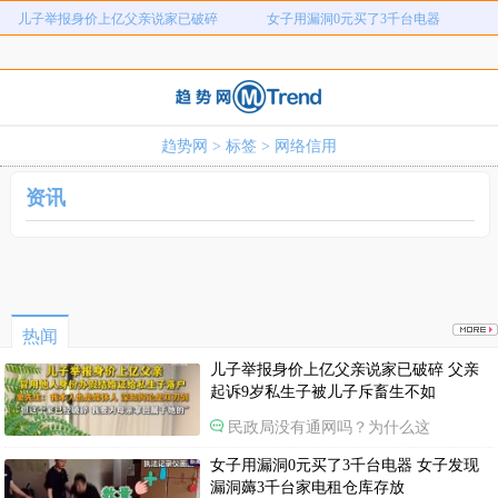
儿子举报身价上亿父亲说家已破碎
女子用漏洞0元买了3千台电器
直播自杀日本女网红已身亡
海口80吨高危化学品瞒报
韩国宣布国家灾难状态
员工用代码17小时删光公司89TB数据
急诊医生漏诊致患儿死亡获刑1年
笔试第一称被第二名花钱劝弃考
趋势网
>
标签
> 网络信用
泰航拒绝20多名中国乘客登机
两名女店员被炸身亡震动日本
儿子举报身价上亿父亲说家已破碎
女子用漏洞0元买了3千台电器
资讯
直播自杀日本女网红已身亡
海口80吨高危化学品瞒报
韩国宣布国家灾难状态
员工用代码17小时删光公司89TB数据
急诊医生漏诊致患儿死亡获刑1年
笔试第一称被第二名花钱劝弃考
泰航拒绝20多名中国乘客登机
两名女店员被炸身亡震动日本
热闻
儿子举报身价上亿父亲说家已破碎 父亲
起诉9岁私生子被儿子斥畜生不如
民政局没有通网吗？为什么这
女子用漏洞0元买了3千台电器 女子发现
漏洞薅3千台家电租仓库存放