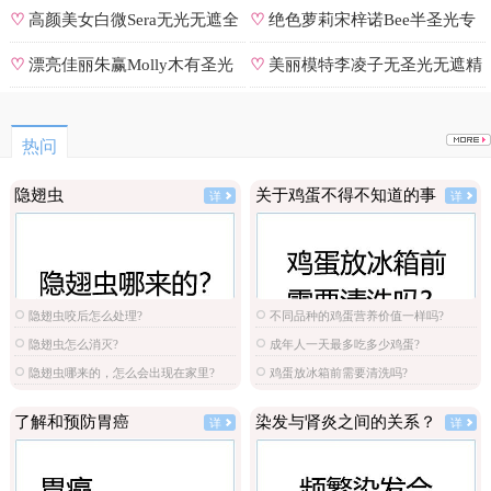
号
♡
高颜美女白微Sera无光无遮全
♡
绝色萝莉宋梓诺Bee半圣光专
集
辑
♡
漂亮佳丽朱赢Molly木有圣光
♡
美丽模特李凌子无圣光无遮精
原图
选
热问
隐翅虫
关于鸡蛋不得不知道的事
详
详
隐翅虫咬后怎么处理?
不同品种的鸡蛋营养价值一样吗?
隐翅虫怎么消灭?
成年人一天最多吃多少鸡蛋?
隐翅虫哪来的，怎么会出现在家里?
鸡蛋放冰箱前需要清洗吗?
了解和预防胃癌
染发与肾炎之间的关系？
详
详