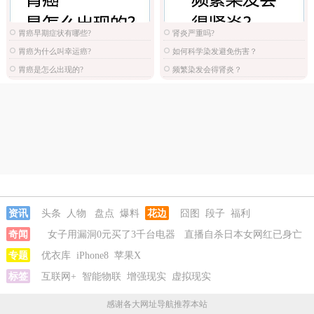
胃癌早期症状有哪些?
肾炎严重吗?
胃癌为什么叫幸运癌?
如何科学染发避免伤害？
胃癌是怎么出现的?
频繁染发会得肾炎？
资讯
头条
人物
盘点
爆料
花边
囧图
段子
福利
奇闻
女子用漏洞0元买了3千台电器
直播自杀日本女网红已身亡
专题
优衣库
iPhone8
苹果X
标签
互联网+
智能物联
增强现实
虚拟现实
感谢各大网址导航推荐本站