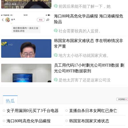
前因后果能不能了解一下，她
海口80吨高危化学品瞒报 海口港瞒报危
险品
社会需要较真的人监督。
韩国宣布国家灾难状态 李在明称情况非
常严重
地方太小动不动就国家灾难。
员工用代码17小时删光公司89TB数据 删
光公司89TB数据获刑
是他太厉害了还是这家公司没
热瓜
女子用漏洞0元买了3千台电器
直播自杀日本女网红已身亡
海口80吨高危化学品瞒报
韩国宣布国家灾难状态