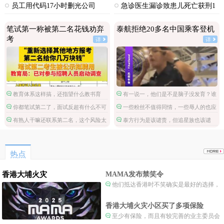
员工用代码17小时删光公司
急诊医生漏诊致患儿死亡获刑1
89TB数据
年
笔试第一称被第二名花钱劝弃
泰航拒绝20多名中国乘客登机
考
详
详
教育体系这样搞，还指望什么教书育
有一说一，他们是不是脑子没发育？谁
人。
不知道拉眼角针对的是亚洲人，他们哪国
你都笔试第二了，面试反超有什么不可
一些粉丝不值得同情，一些辱人的也应
的啊？
能的，非要多此一举。
该惩罚。
有熟人干嘛还联系第二名，这个风险太
泰方行为是该谴责，但追星族也该谴
大了。
责，丢人丢国外去了。
热点
香港大埔火灾
MAMA发布禁笑令
他们抵达香港时不笑确实是最好的选择，
当时楼还烧着呢谁笑不被骂才怪了，也算是
一种保护吧。
香港大埔火灾小区买了多项保险
至少有保险，而且有较完善的业主委员会