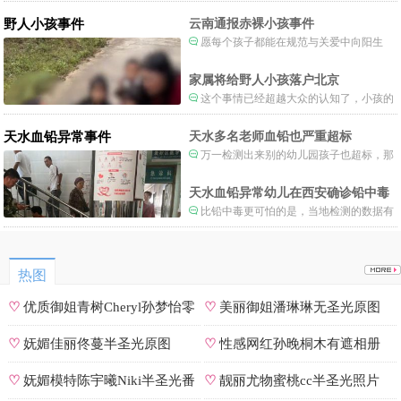
制度。
野人小孩事件
云南通报赤裸小孩事件
愿每个孩子都能在规范与关爱中向阳生
长。
家属将给野人小孩落户北京
这个事情已经超越大众的认知了，小孩的
形体和状态已经畸形了，得尽快送医。
天水血铅异常事件
天水多名老师血铅也严重超标
万一检测出来别的幼儿园孩子也超标，那
事情就不是一般大了。
天水血铅异常幼儿在西安确诊铅中毒
比铅中毒更可怕的是，当地检测的数据有
可能被造假。
热图
♡
优质御姐青树Cheryl孙梦怡零
♡
美丽御姐潘琳琳无圣光原图
遮罩私拍
♡
妩媚佳丽佟蔓半圣光原图
♡
性感网红孙晚桐木有遮相册
♡
妩媚模特陈宇曦Niki半圣光番
♡
靓丽尤物蜜桃cc半圣光照片