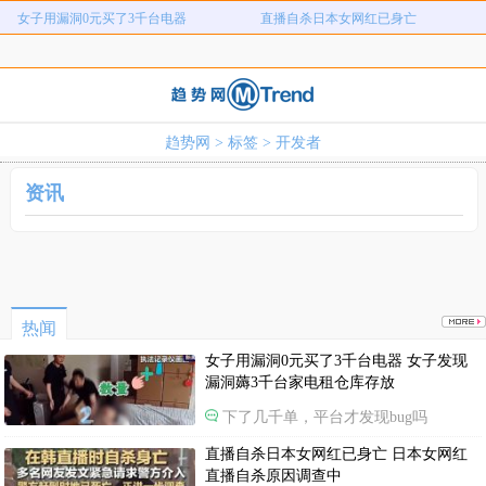
女子用漏洞0元买了3千台电器
直播自杀日本女网红已身亡
海口80吨高危化学品瞒报
韩国宣布国家灾难状态
员工用代码17小时删光公司89TB数据
急诊医生漏诊致患儿死亡获刑1年
笔试第一称被第二名花钱劝弃考
泰航拒绝20多名中国乘客登机
趋势网
>
标签
> 开发者
两名女店员被炸身亡震动日本
上海雪花膏破产
资讯
热闻
女子用漏洞0元买了3千台电器 女子发现
漏洞薅3千台家电租仓库存放
下了几千单，平台才发现bug吗
直播自杀日本女网红已身亡 日本女网红
直播自杀原因调查中